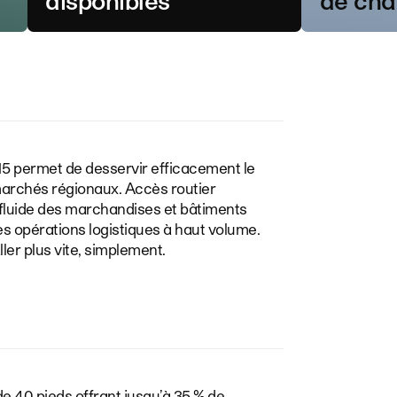
disponibles
de ch
15 permet de desservir efficacement le
marchés régionaux. Accès routier
n fluide des marchandises et bâtiments
s opérations logistiques à haut volume.
ller plus vite, simplement.
de 40 pieds offrant jusqu’à 35 % de