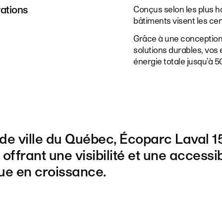
rations
Conçus selon les plus 
bâtiments visent les ce
Grâce à une conception 
solutions durables, vos
énergie totale jusqu’à 5
nde
ville
du
Québec,
Écoparc
Laval
1
offrant
une
visibilité
et
une
accessib
que
en
croissance.