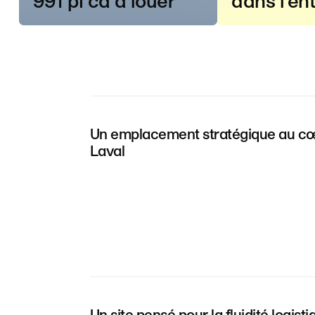
991 pi ca à louer
dans l’en
Un emplacement stratégique au c
Laval
Un site pensé pour la fluidité logisti