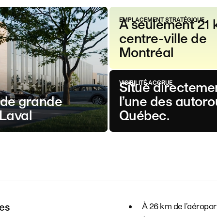
EMPLACEMENT STRATÉGIQUE
À seulement 21
centre-ville de
Montréal
VISIBILITÉ ACCRUE
Situé directemen
é de grande
l’une des autor
 Laval
Québec.
des
À 26 km de l’aéropor