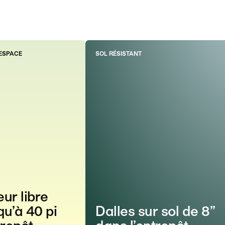
'ESPACE
SOL RÉSISTANT
ur libre
qu’à 40 pi
Dalles sur sol de 8’’