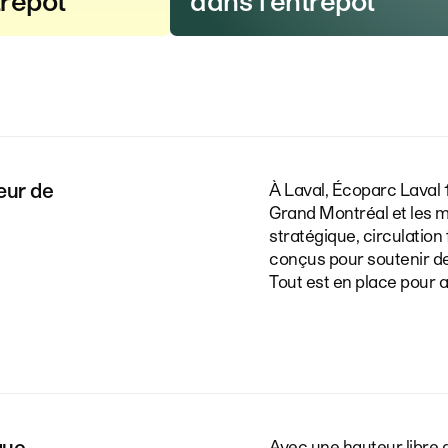
trepôt
dans l’entrepôt
œur de
À Laval, Écoparc Laval 
Grand Montréal et les 
stratégique, circulatio
conçus pour soutenir de
Tout est en place pour a
que
Avec une hauteur libre 